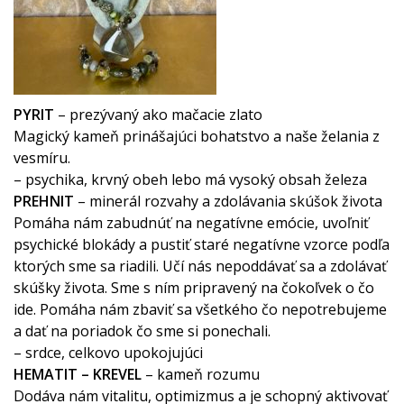
PYRIT
– prezývaný ako mačacie zlato
Magický kameň prinášajúci bohatstvo a naše želania z
vesmíru.
– psychika, krvný obeh lebo má vysoký obsah železa
PREHNIT
– minerál rozvahy a zdolávania skúšok života
Pomáha nám zabudnúť na negatívne emócie, uvoľniť
psychické blokády a pustiť staré negatívne vzorce podľa
ktorých sme sa riadili. Učí nás nepoddávať sa a zdolávať
skúšky života. Sme s ním pripravený na čokoľvek o čo
ide. Pomáha nám zbaviť sa všetkého čo nepotrebujeme
a dať na poriadok čo sme si ponechali.
– srdce, celkovo upokojujúci
HEMATIT – KREVEL
– kameň rozumu
Dodáva nám vitalitu, optimizmus a je schopný aktivovať