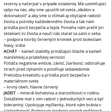
rezervy a načerpať v prípade oslabenia. Má uzemňujúci
vplyv na nás, aby sme upustili od sveta „ideálov a
dokonalosti“ a aby sme si všímali aj obyčajné radosti
života a potreby každodenného života a tak nám
prináša pocit bezpečia a tepla. Pomáha nám prežiť pri
sklamaní zo života a naučí nás starať sa sami o seba.
– podpora tvorby červených krviniek proti bolestiam
hlavy, srdce
ACHÁT
– kameň stability prinášajúci šťastie a kameň
manželskej a priateľskej vernosti
Potláča negatívne emócie, závisť, žiarlivosť, odstraňuje
strach pred zlyhaním a posilňuje sebavedomie.
Prebúdza kreativitu a prináša pocit bezpečia v
materiálnom svete.
– krvný obeh, hlavne červený
JADEIT
– minerál bohatstva a starostlivosti o rodinu
Dokážeme mať s ním radosť z jednoduchých vecí a byť
tolerantný. Upokojuje myšlienky, ktoré nám bránia v
sústredenosti. Podporuje zrodenie nových myšlienok.